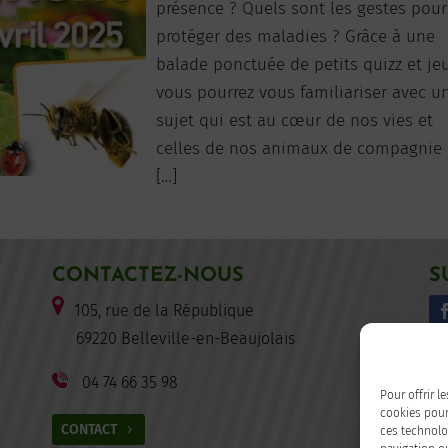
présence ? Quels sont les gestes pour
protéger des maladies ? Grâce à une
balade ponctuée de petits quizz et je
vous pourrez vous familiariser avec u
sujet qui est au cœur de nos vies et
celles de nos animaux de compagnie 
[…]
CONTACTEZ-NOUS
S
105, rue de la République
F
69220 Belleville-en-Beaujolais
04 74 66 35 98
Pour offrir l
cookies pour
CONTACT
ces technolo