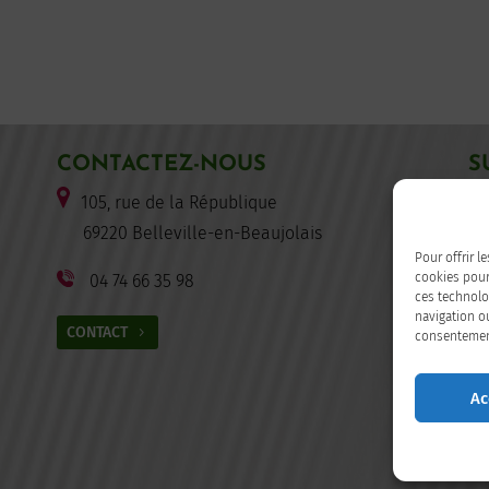
CONTACTEZ-NOUS
S
105, rue de la République
F
69220 Belleville-en-Beaujolais
Pour offrir l
cookies pour
04 74 66 35 98
ces technolo
navigation ou
CONTACT
consentement 
Ac