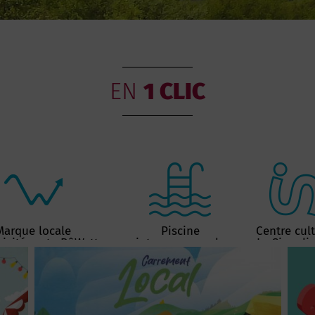
EN
1 CLIC
Marque locale
Piscine
Centre cult
ricité verte BôWatts
intercommunale
Le Singulie