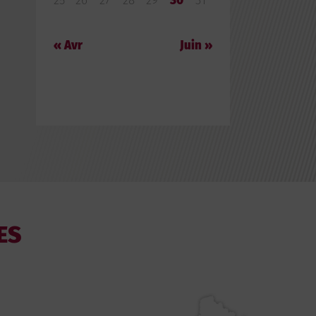
25
26
27
28
29
30
31
« Avr
Juin »
ES