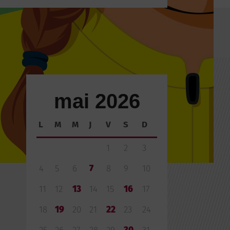
mai 2026
L
M
M
J
V
S
D
1
2
3
4
5
6
7
8
9
10
11
12
13
14
15
16
17
18
19
20
21
22
23
24