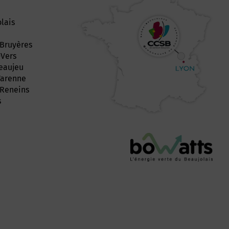
lais
Bruyères
-Vers
Beaujeu
Varenne
-Reneins
s