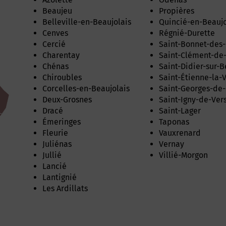
Beaujeu
Propières
Belleville-en-Beaujolais
Quincié-en-Beaujo
Cenves
Régnié-Durette
Cercié
Saint-Bonnet-des-
Charentay
Saint-Clément-de
Chénas
Saint-Didier-sur-
Chiroubles
Saint-Étienne-la-
Corcelles-en-Beaujolais
Saint-Georges-de
Deux-Grosnes
Saint-Igny-de-Ver
Dracé
Saint-Lager
Émeringes
Taponas
Fleurie
Vauxrenard
Juliénas
Vernay
Jullié
Villié-Morgon
Lancié
Lantignié
Les Ardillats