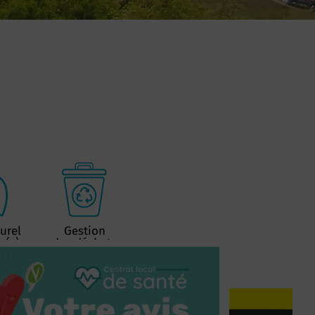
urel
Gestion
r(s)
des déchets