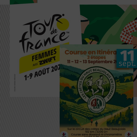
11
sept.