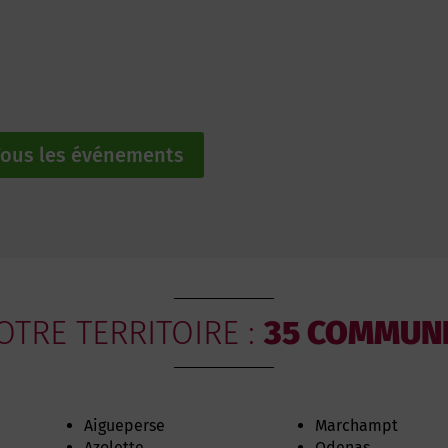
ous les événements
OTRE TERRITOIRE :
35 COMMUN
Aigueperse
Marchampt
Azolette
Odenas