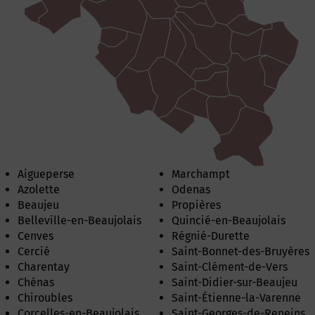
Aigueperse
Marchampt
Azolette
Odenas
Beaujeu
Propières
Belleville-en-Beaujolais
Quincié-en-Beaujolais
Cenves
Régnié-Durette
Cercié
Saint-Bonnet-des-Bruyères
Charentay
Saint-Clément-de-Vers
Chénas
Saint-Didier-sur-Beaujeu
Chiroubles
Saint-Étienne-la-Varenne
Corcelles-en-Beaujolais
Saint-Georges-de-Reneins