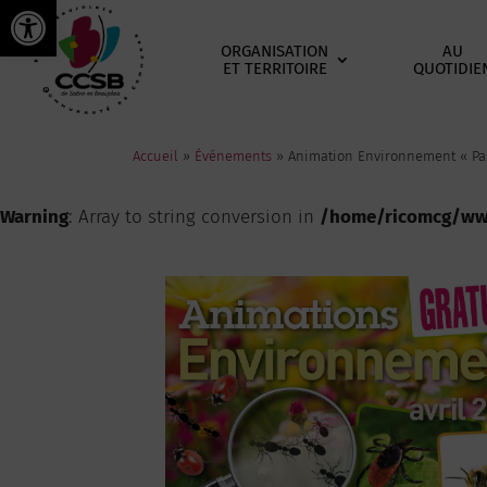
Ouvrir la barre d’outils
ORGANISATION
AU
ET TERRITOIRE
QUOTIDIE
Accueil
»
Événements
»
Animation Environnement « Pas
Warning
: Array to string conversion in
/home/ricomcg/www