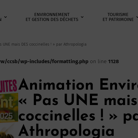
ENVIRONNEMENT
TOURISME
N
ET GESTION DES DÉCHETS
ET PATRIMOINE
 UNE mais DES coccinelles ! » par Athropologia
/ccsb/wp-includes/formatting.php
on line
1128
Animation Envi
« Pas UNE mai
coccinelles ! » p
Athropologia