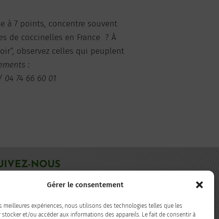
lle à 7 points, concentre souvent
ces de coccinelles en France ? À
oir”, observez celles qui peuplent
ements :
 04 74 66 60 01
UIVEZ-NOUS
Gérer le consentement
acebook
LinkedIn
es meilleures expériences, nous utilisons des technologies telles que les
 stocker et/ou accéder aux informations des appareils. Le fait de consentir à