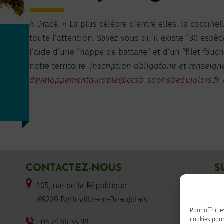
À Dracé. « La plus célèbre d’entre elles, la coccine
toute l’attention. Savez-vous qu’il existe 130 espè
l’aide d’une “nappe de battage” et d’un “filet fauch
notre territoire.
Inscription obligatoire et renseign
0
developpementdurable@ccsb-saonebeaujolais.fr
/
CONTACTEZ-NOUS
S
105, rue de la République
F
69220 Belleville-en-Beaujolais
Pour offrir l
cookies pour
04 74 66 35 98