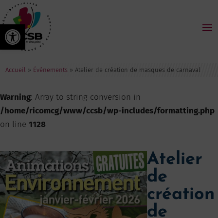
Ouvrir la barre d’outils
Accueil
»
Événements
»
Atelier de création de masques de carnaval
Warning
: Array to string conversion in
/home/ricomcg/www/ccsb/wp-includes/formatting.php
on line
1128
Atelier
de
création
de