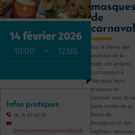
masque
de
carnava
14 février 2026
Sur le thème des
10:00
>
12:00
animaux de la
forêt, vos enfants
s’amuseront à
fabriquer leurs
masques de
carnaval avec de la
Infos pratiques
laine cardée de la
ferme de
04 74 66 60 01
Montgoury et des
developpementdurable@ccsb-
végétaux ramassés