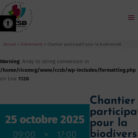
Ouvrir la barre d’outils
Accueil
»
Événements
»
Chantier participatif pour la biodiversité
Warning
: Array to string conversion in
/home/ricomcg/www/ccsb/wp-includes/formatting.php
on line
1128
Chantier
participa
25 octobre 2025
pour la
biodivers
09:00
>
17:00