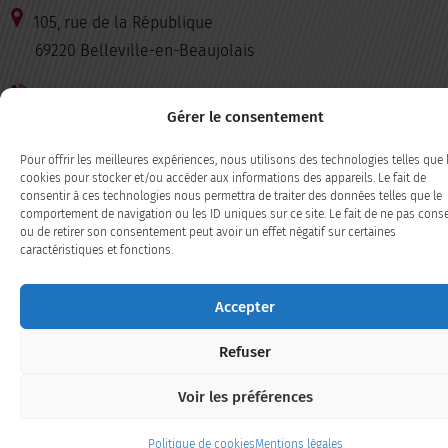
105, rue de la République
69220 Belleville-en-Beaujolais
04 74 66 35 98
Gérer le consentement
CONTACT
Pour offrir les meilleures expériences, nous utilisons des technologies telles que 
cookies pour stocker et/ou accéder aux informations des appareils. Le fait de
consentir à ces technologies nous permettra de traiter des données telles que le
SUIVEZ-NOUS
comportement de navigation ou les ID uniques sur ce site. Le fait de ne pas conse
ou de retirer son consentement peut avoir un effet négatif sur certaines
caractéristiques et fonctions.
Facebook
LinkedIn
Accepter
Plan du site
/
politique de confidentialité / Mentions légales
/
Accessibilité : partiellement conforme
Refuser
Voir les préférences
Politique de cookies
Mentions légales