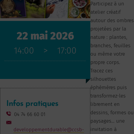
Participez à un
atelier créatif
autour des ombres
projetées par la
22 mai 2026
nature : plantes,
branches, feuilles
14:00
>
17:00
ou même votre
propre corps.
Tracez ces
silhouettes
éphémères puis
transformez-les
Infos pratiques
librement en
dessins, formes ou
04 74 66 60 01
paysages… une
invitation à
developpementdurable@ccsb-