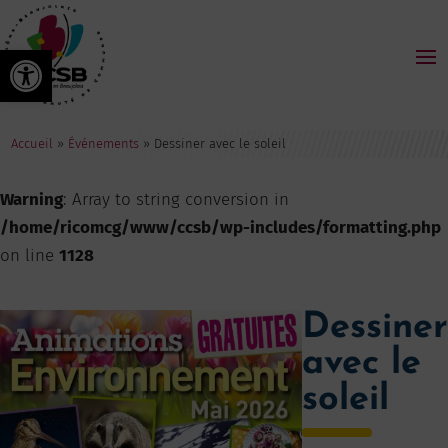
Ouvrir la barre d’outils
Accueil
»
Événements
»
Dessiner avec le soleil
Warning
: Array to string conversion in
/home/ricomcg/www/ccsb/wp-includes/formatting.php
on line
1128
Dessiner
avec le
soleil