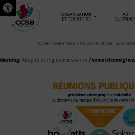
Ouvrir la barre d’outils
ORGANISATION
AU
ET TERRITOIRE
QUOTIDIE
Accueil
»
Événements
»
Réunion Publique : Le photovol
Warning
: Array to string conversion in
/home/ricomcg/www