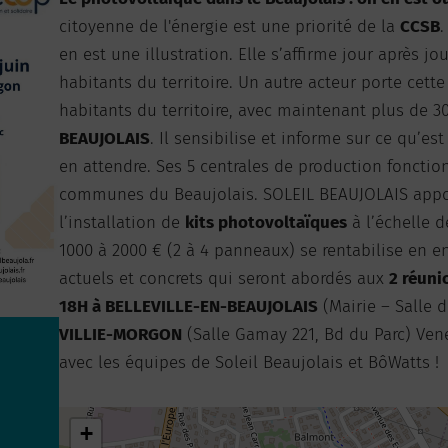
citoyenne de l'énergie est une priorité de la
CCSB
.
en est une illustration. Elle s’affirme jour après j
habitants du territoire. Un autre acteur porte cett
habitants du territoire, avec maintenant plus de 
BEAUJOLAIS
. Il sensibilise et informe sur ce qu’es
en attendre. Ses 5 centrales de production fonctio
communes du Beaujolais. SOLEIL BEAUJOLAIS appor
l’installation de
kits photovoltaïques
à l’échelle 
1000 à 2000 € (2 à 4 panneaux) se rentabilise en e
actuels et concrets qui seront abordés aux
2 réuni
18H à BELLEVILLE-EN-BEAUJOLAIS
(Mairie – Salle 
VILLIE-MORGON
(Salle Gamay 221, Bd du Parc) Ven
avec les équipes de Soleil Beaujolais et BôWatts !
0
+