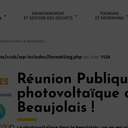
ENVIRONNEMENT
TOURISME
N
ET GESTION DES DÉCHETS
ET PATRIMOINE
taïque dans le Beaujolais !
/ccsb/wp-includes/formatting.php
on line
1128
Réunion Publiqu
photovoltaïque 
Beaujolais !
Le photovoltaïque dans le Beaujolais : on en est o