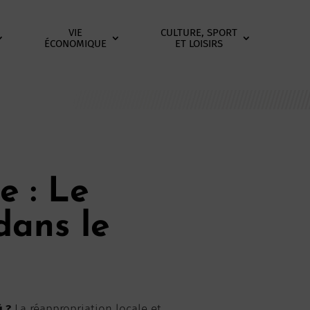
VIE
CULTURE, SPORT
ÉCONOMIQUE
ET LOISIRS
e : Le
dans le
ù ?
La réappropriation locale et