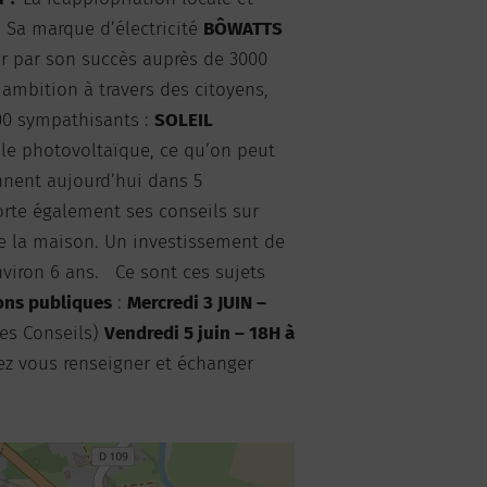
 Sa marque d’électricité
BÔWATTS
our par son succès auprès de 3000
e ambition à travers des citoyens,
300 sympathisants :
SOLEIL
t le photovoltaïque, ce qu’on peut
nnent aujourd’hui dans 5
te également ses conseils sur
de la maison. Un investissement de
nviron 6 ans. Ce sont ces sujets
ons publiques
:
Mercredi 3 JUIN –
des Conseils)
Vendredi 5 juin – 18H à
ez vous renseigner et échanger