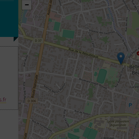
−
.fr