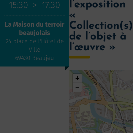
l’exposition
15:30
>
17:30
«
La Maison du terroir
Collection(s)
beaujolais
de l’objet à
24 place de l'Hôtel de
l’œuvre »
Ville
69430 Beaujeu
+
−