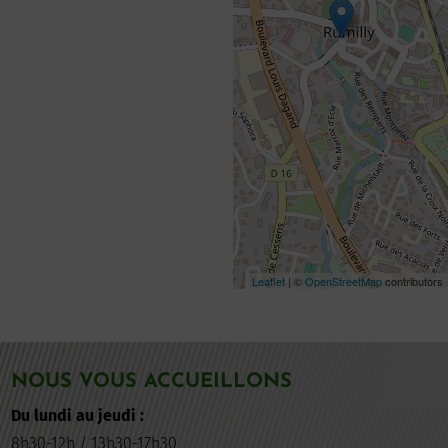
Leaflet
| ©
OpenStreetMap
contributors
NOUS VOUS ACCUEILLONS
Du lundi au jeudi :
8h30-12h / 13h30-17h30