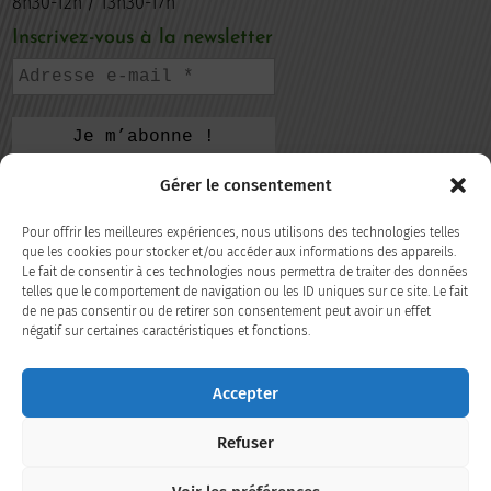
8h30-12h / 13h30-17h
Inscrivez-vous à la newsletter
Gérer le consentement
CONTACTEZ-NOUS
Pour offrir les meilleures expériences, nous utilisons des technologies telles
105, rue de la République
que les cookies pour stocker et/ou accéder aux informations des appareils.
Le fait de consentir à ces technologies nous permettra de traiter des données
69220 Belleville-en-Beaujolais
telles que le comportement de navigation ou les ID uniques sur ce site. Le fait
de ne pas consentir ou de retirer son consentement peut avoir un effet
04 74 66 35 98
négatif sur certaines caractéristiques et fonctions.
Accepter
CONTACT
Refuser
SUIVEZ-NOUS