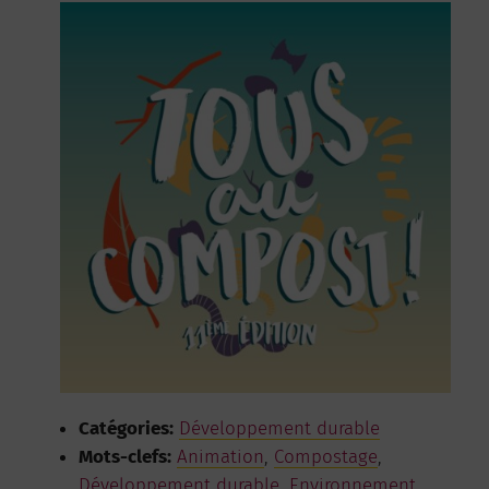
Catégories:
Développement durable
Mots-clefs:
Animation
,
Compostage
,
Développement durable
,
Environnement
,