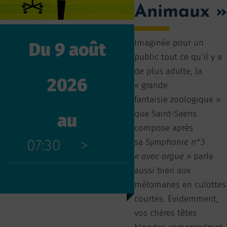
Animaux »
Imaginée pour un
Du 9 août
public tout ce qu’il y a
de plus adulte, la
2026
« grande
fantaisie zoologique »
que Saint-Saëns
au
compose après
07:30
>
sa
Symphonie n°3
« avec orgue »
parle
aussi bien aux
mélomanes en culottes
courtes. Evidemment,
vos chères têtes