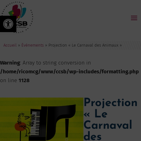
Ouvrir la barre d’outils
Accueil
»
Événements
»
Projection « Le Carnaval des Animaux »
Warning
: Array to string conversion in
/home/ricomcg/www/ccsb/wp-includes/formatting.php
on line
1128
Projection
« Le
Carnaval
des