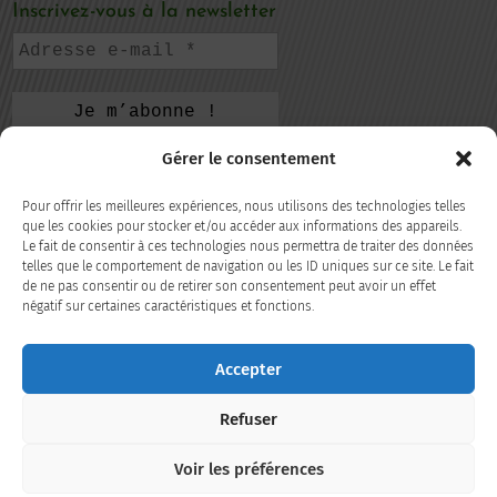
Inscrivez-vous à la newsletter
Gérer le consentement
CONTACTEZ-NOUS
Pour offrir les meilleures expériences, nous utilisons des technologies telles
105, rue de la République
que les cookies pour stocker et/ou accéder aux informations des appareils.
Le fait de consentir à ces technologies nous permettra de traiter des données
69220 Belleville-en-Beaujolais
telles que le comportement de navigation ou les ID uniques sur ce site. Le fait
de ne pas consentir ou de retirer son consentement peut avoir un effet
04 74 66 35 98
négatif sur certaines caractéristiques et fonctions.
Accepter
CONTACT
Refuser
SUIVEZ-NOUS
Voir les préférences