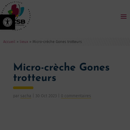
Ouvrir la barre d’outils
Accueil
»
lieux
»
Micro-crèche Gones trotteurs
Micro-crèche Gones
trotteurs
par
sacha
|
30 Oct 2023
|
0 commentaires