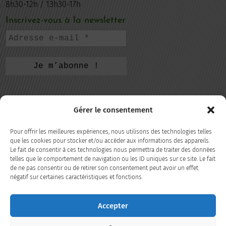
8h30-12h / 13h30-17h
Inscrivez-vous à la newsletter
CONTACTEZ-NOUS
Gérer le consentement
105, rue de la République
69220 Belleville-en-Beaujolais
Pour offrir les meilleures expériences, nous utilisons des technologies telles
que les cookies pour stocker et/ou accéder aux informations des appareils.
Le fait de consentir à ces technologies nous permettra de traiter des données
04 74 66 35 98
telles que le comportement de navigation ou les ID uniques sur ce site. Le fait
de ne pas consentir ou de retirer son consentement peut avoir un effet
négatif sur certaines caractéristiques et fonctions.
CONTACT
Accepter
SUIVEZ-NOUS