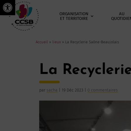
Ouvrir la barre d’outils
ORGANISATION
AU
ET TERRITOIRE
QUOTIDIE
Accueil
»
lieux
»
La Recyclerie Saône-Beaujolais
La Recycleri
par
sacha
|
19 Déc 2023
|
0 commentaires