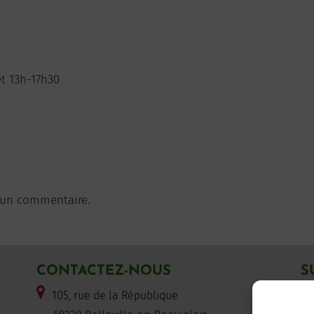
et 13h-17h30
 un commentaire.
CONTACTEZ-NOUS
S
105, rue de la République
F