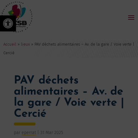
Ouvrir la barre d’outils
Accueil
»
lieux
»
PAV déchets alimentaires – Av. de la gare / Voie verte |
Cercié
PAV déchets
alimentaires – Av. de
la gare / Voie verte |
Cercié
par
eperrat
|
31 Mar 2025