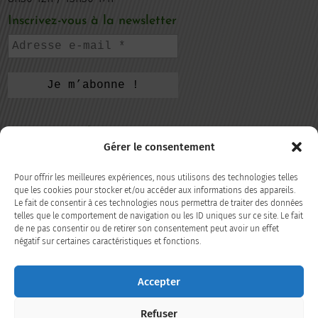
Inscrivez-vous à la newsletter
CONTACTEZ-NOUS
Gérer le consentement
105, rue de la République
69220 Belleville-en-Beaujolais
Pour offrir les meilleures expériences, nous utilisons des technologies telles
que les cookies pour stocker et/ou accéder aux informations des appareils.
Le fait de consentir à ces technologies nous permettra de traiter des données
04 74 66 35 98
telles que le comportement de navigation ou les ID uniques sur ce site. Le fait
de ne pas consentir ou de retirer son consentement peut avoir un effet
négatif sur certaines caractéristiques et fonctions.
CONTACT
Accepter
SUIVEZ-NOUS
Refuser